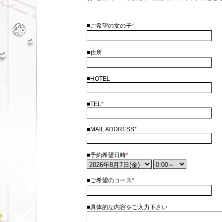
■ご希望の女の子
*
■住所
■HOTEL
■TEL
*
■MAIL ADDRESS
*
■予約希望日時
*
■ご希望のコース
*
■具体的な内容をご入力下さい